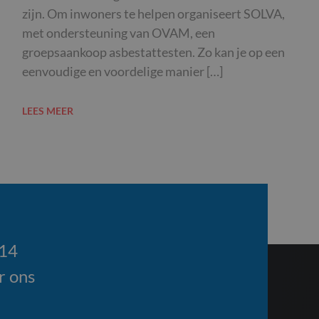
zijn. Om inwoners te helpen organiseert SOLVA,
met ondersteuning van OVAM, een
groepsaankoop asbestattesten. Zo kan je op een
eenvoudige en voordelige manier […]
LEES MEER
114
r ons