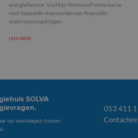
energiefactuur. Via Mijn VerbouwPremie kan je
voor bepaalde vloerwerken een financiële
ondersteuning krijgen.
LEES MEER
giehuis SOLVA
rgievragen.
053 411 
Contactee
baar op werkdagen tussen
l.