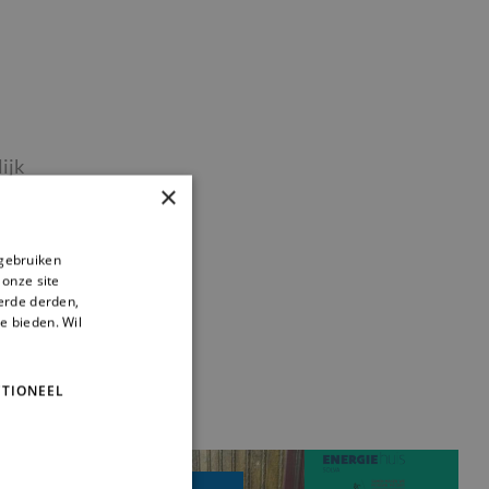
ijk
×
 gebruiken
 onze site
eerde derden,
te bieden. Wil
TIONEEL