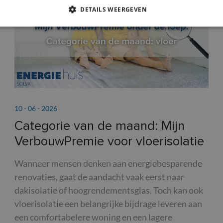
PREMIES
DETAILS WEERGEVEN
10 - 06 - 2026
Categorie van de maand: Mijn
VerbouwPremie voor vloerisolatie
Wanneer mensen denken aan energiebesparende
renovaties, gaat de aandacht vaak eerst naar
dakisolatie of hoogrendementsglas. Toch kan ook
vloerisolatie een belangrijke bijdrage leveren aan
een comfortabelere woning en een lagere