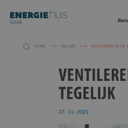
Ren
HOME
NIEUWS
VENTILEREN IN DE 
VENTILERE
Skip
to
content
TEGELIJK
27 - 11 - 2025