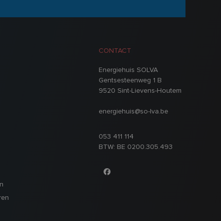
CONTACT
Energiehuis SOLVA
Gentsesteenweg 1 B
9520 Sint-Lievens-Houtem
energiehuis@so-lva.be
d
053 411 114
BTW: BE 0200.305.493
n
ren