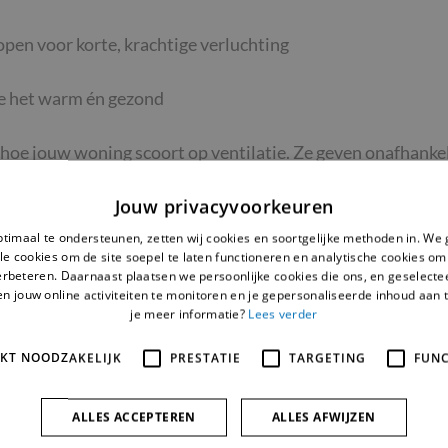
open voor korte, krachtige verluchting
je het warm én gezond
hoe jouw woning scoort op ventilatie. Ze geven onafhankel
.
Jouw privacyvoorkeuren
geleiding
timaal te ondersteunen, zetten wij cookies en soortgelijke methoden in. We
le cookies om de site soepel te laten functioneren en analytische cookies om
erbeteren. Daarnaast plaatsen we persoonlijke cookies die ons, en geselect
len jouw online activiteiten te monitoren en je gepersonaliseerde inhoud aan 
je meer informatie?
Lees verder
ARTIKELEN IN DEZE SECTIE
IKT NOODZAKELIJK
PRESTATIE
TARGETING
FUNC
ALLES ACCEPTEREN
ALLES AFWIJZEN