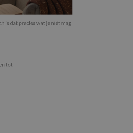
h is dat precies wat je níét mag
en tot