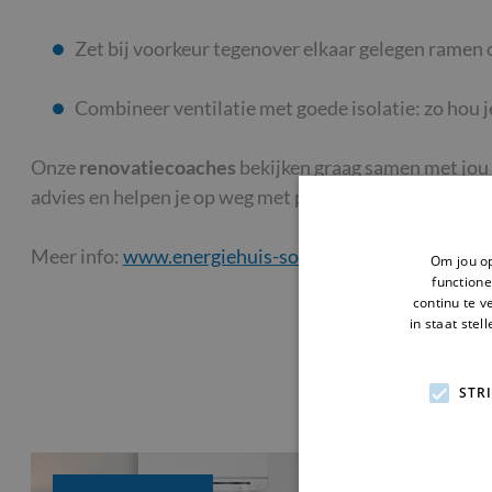
Zet bij voorkeur tegenover elkaar gelegen ramen 
Combineer ventilatie met goede isolatie: zo hou 
Onze
renovatiecoaches
bekijken graag samen met jou 
advies en helpen je op weg met premies of financiering
Meer info:
www.energiehuis-solva.be/mijnverbouwbe
Om jou op
functione
continu te v
in staat stel
STR