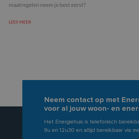
maatregelen neem je best eerst?
LEES MEER
Neem contact op met Ener
voor al jouw woon- en ene
Het Energiehuis is telefonisch bereik
9u en 12u30 en altijd bereikbaar via mai