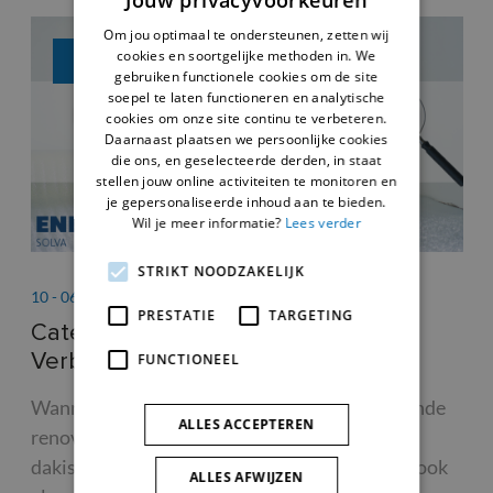
Jouw privacyvoorkeuren
Om jou optimaal te ondersteunen, zetten wij
cookies en soortgelijke methoden in. We
ENERGIENIEUWS
gebruiken functionele cookies om de site
soepel te laten functioneren en analytische
cookies om onze site continu te verbeteren.
Daarnaast plaatsen we persoonlijke cookies
die ons, en geselecteerde derden, in staat
stellen jouw online activiteiten te monitoren en
je gepersonaliseerde inhoud aan te bieden.
Wil je meer informatie?
Lees verder
STRIKT NOODZAKELIJK
03 - 06 - 2026
PRESTATIE
TARGETING
Woning gebouwd vóór 2001? Ontdek
ie
de groepsaankoop asbestattesten!
FUNCTIONEEL
parende
Werd jouw woning gebouwd voor 2001? Dan is 
ALLES ACCEPTEREN
aar
kans groot dat er nog asbesthoudende materiale
 kan ook
aanwezig zijn. Vaak zijn die niet meteen zichtbaar
ALLES AFWIJZEN