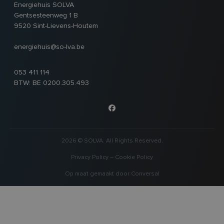
Energiehuis SOLVA
Gentsesteenweg 1 B
9520 Sint-Lievens-Houtem
energiehuis@so-lva.be
053 411 114
BTW: BE 0200.305.493
2026 © SOLVA. All Rights Reserved.
Privacy Policy
–
Cookie Policy
Op maat gemaakt door
Conversal