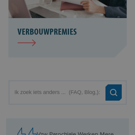
VERBOUWBEGELEIDING
Ik
zoek
iets
anders
...
(FAQ,
Vzw Parochiale Werken Mere