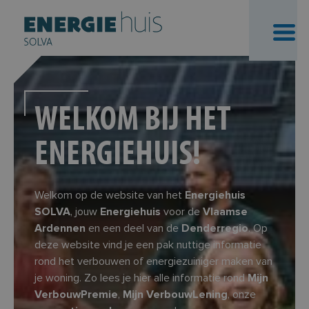
Skip
to
content
WELKOM BIJ HET
ENERGIEHUIS!
Welkom op de website van het
Energiehuis
SOLVA
, jouw
Energiehuis
voor de
Vlaamse
Ardennen
en een deel van de
Denderregio
. Op
deze website vind je een pak nuttige informatie
rond het verbouwen of energiezuiniger maken van
je woning. Zo lees je hier alle informatie rond
Mijn
VerbouwPremie
,
Mijn VerbouwLening
, onze