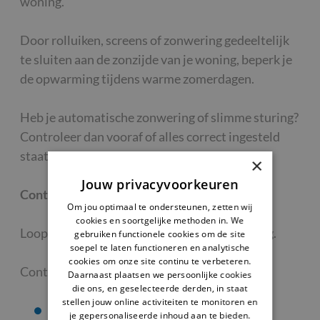
woning.
Door rolluiken, screens of zonwering gedeeltelijk
te sluiten aan de zonzijde van je woning, beperk je
de opwarming tijdens warme zomerdagen.
Heb je automatische zonwering of slimme sturing?
Controleer dan vooraf of alles correct ingesteld
staat.
×
Jouw privacyvoorkeuren
Controleer ramen, deuren en ventilatie
Om jou optimaal te ondersteunen, zetten wij
cookies en soortgelijke methoden in. We
Loop voor vertrek nog één keer door je woning.
gebruiken functionele cookies om de site
soepel te laten functioneren en analytische
cookies om onze site continu te verbeteren.
Controleer of:
Daarnaast plaatsen we persoonlijke cookies
die ons, en geselecteerde derden, in staat
stellen jouw online activiteiten te monitoren en
ramen gesloten zijn
je gepersonaliseerde inhoud aan te bieden.