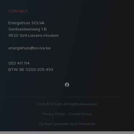
CONTACT
Energiehuis SOLVA
Gentsesteenweg 1 B
9520 Sint-Lievens-Houtem
energiehuis@so-lva.be
053 411 114
BTW: BE 0200.305.493
2026 © SOLVA. All Rights Reserved.
Privacy Policy
–
Cookie Policy
Op maat gemaakt door
Conversal