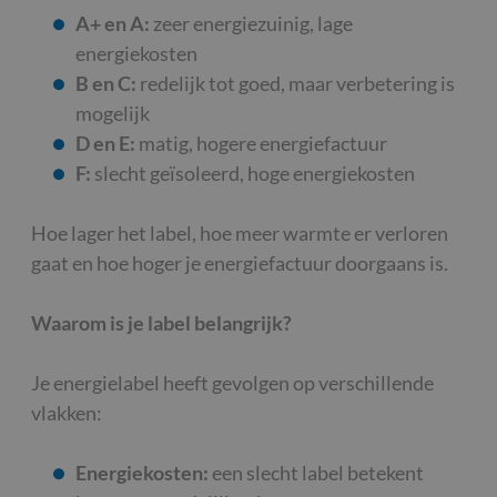
A+ en A:
zeer energiezuinig, lage
energiekosten
B en C:
redelijk tot goed, maar verbetering is
mogelijk
D en E:
matig, hogere energiefactuur
F:
slecht geïsoleerd, hoge energiekosten
Hoe lager het label, hoe meer warmte er verloren
gaat en hoe hoger je energiefactuur doorgaans is.
Waarom is je label belangrijk?
Je energielabel heeft gevolgen op verschillende
vlakken:
Energiekosten:
een slecht label betekent