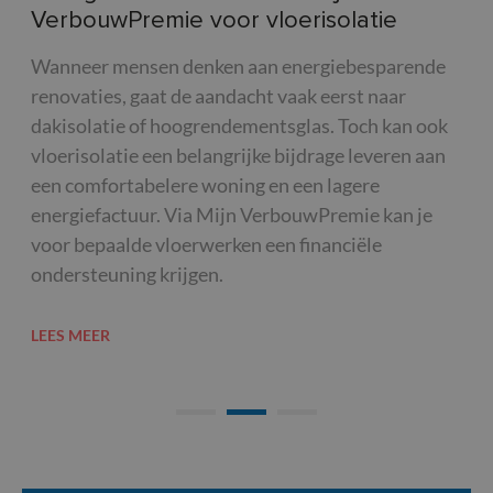
VerbouwPremie voor vloerisolatie
de
ken
Wanneer mensen denken aan energiebesparende
Wer
dan
renovaties, gaat de aandacht vaak eerst naar
kan
dakisolatie of hoogrendementsglas. Toch kan ook
aan
is
vloerisolatie een belangrijke bijdrage leveren aan
waa
een comfortabelere woning en een lagere
zij
energiefactuur. Via Mijn VerbouwPremie kan je
met
voor bepaalde vloerwerken een financiële
asb
ondersteuning krijgen.
voo
LEES MEER
LEE