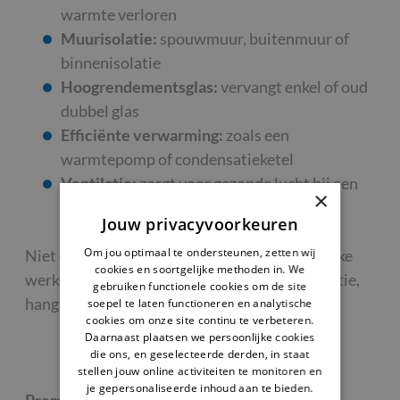
warmte verloren
Muurisolatie:
spouwmuur, buitenmuur of
binnenisolatie
Hoogrendementsglas:
vervangt enkel of oud
dubbel glas
Efficiënte verwarming:
zoals een
warmtepomp of condensatieketel
Ventilatie:
zorgt voor gezonde lucht bij een
×
goed geïsoleerde woning
Jouw privacyvoorkeuren
Om jou optimaal te ondersteunen, zetten wij
Niet elke woning vraagt dezelfde aanpak. Welke
cookies en soortgelijke methoden in. We
werken het meeste opleveren voor jouw situatie,
gebruiken functionele cookies om de site
hangt af van je huidige toestand.
soepel te laten functioneren en analytische
cookies om onze site continu te verbeteren.
Daarnaast plaatsen we persoonlijke cookies
die ons, en geselecteerde derden, in staat
stellen jouw online activiteiten te monitoren en
je gepersonaliseerde inhoud aan te bieden.