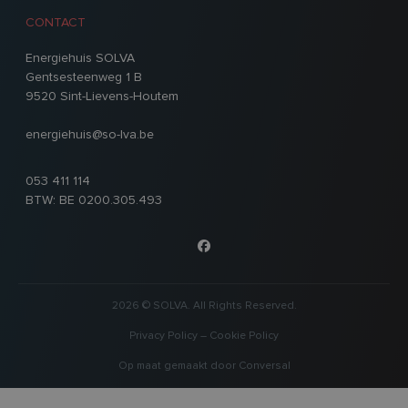
CONTACT
Energiehuis SOLVA
Gentsesteenweg 1 B
9520 Sint-Lievens-Houtem
energiehuis@so-lva.be
053 411 114
BTW: BE 0200.305.493
2026 © SOLVA. All Rights Reserved.
Privacy Policy
–
Cookie Policy
Op maat gemaakt door
Conversal