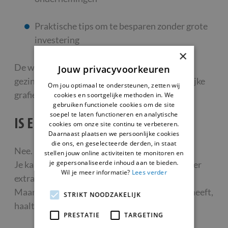
Praktische tips om te besparen zonder grote
investering
×
De website is speciaal gemaakt voor gewone
Jouw privacyvoorkeuren
gezinnen, dus zonder technische taal of moeilijke
Om jou optimaal te ondersteunen, zetten wij
grafieken.
cookies en soortgelijke methoden in. We
gebruiken functionele cookies om de site
soepel te laten functioneren en analytische
IS EEN EMS VERPLICHT?
cookies om onze site continu te verbeteren.
Daarnaast plaatsen we persoonlijke cookies
die ons, en geselecteerde derden, in staat
Nee.
stellen jouw online activiteiten te monitoren en
je gepersonaliseerde inhoud aan te bieden.
Je kan perfect een digitale meter hebben zonder
Wil je meer informatie?
Lees verder
extra systeem.
Maar wie echt wil besparen of zonnepanelen heeft,
STRIKT NOODZAKELIJK
haalt er veel voordeel uit.
PRESTATIE
TARGETING