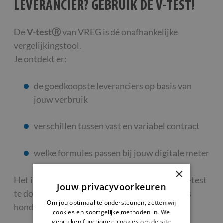
LEVERANCIER? GEBRUIK DE V-TEST!
De
V-testⓇ
van VREG is dé onafhankelijke
vergelijkingstool.
Je ontdekt er:
de goedkoopste leveranciers op basis van
jouw verbruik
verschillen tussen vast en variabel contract
welke formules passen bij jouw digitale meter
×
Het is slim om minstens één keer per jaar de V-test
Jouw privacyvoorkeuren
te doen. Een ander contract kiezen kan je soms
Om jou optimaal te ondersteunen, zetten wij
honderden euro’s per jaar besparen.
cookies en soortgelijke methoden in. We
gebruiken functionele cookies om de site