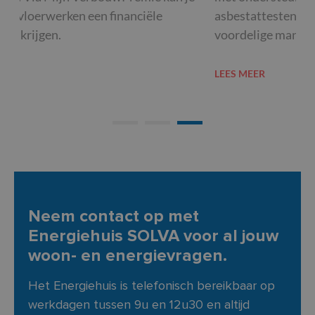
asbestattesten. Zo kan je op een eenvoudige en
voordelige manier […]
LEE
LEES MEER
Neem contact op met
Energiehuis SOLVA voor al jouw
woon- en energievragen.
Het Energiehuis is telefonisch bereikbaar op
werkdagen tussen 9u en 12u30 en altijd