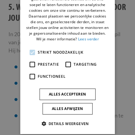
soepel te laten functioneren en analytische
5. WAT KAN DE DIGITALE METER VOOR
cookies om onze site continu te verbeteren.
Daarnaast plaatsen we persoonlijke cookies
JOU BETEKENEN?
die ons, en geselecteerde derden, in staat
stellen jouw online activiteiten te monitoren en
je gepersonaliseerde inhoud aan te bieden.
In 2026 wordt de digitale meter nog meer de spil
Wil je meer informatie?
Lees verder
van je energiefactuur.
Hij helpt je om:
STRIKT NOODZAKELIJK
PRESTATIE
TARGETING
je piekverbruik te volgen
FUNCTIONEEL
je verbruik per kwartier te herkennen
ALLES ACCEPTEREN
sluimerverbruik op te sporen
ALLES AFWIJZEN
een batterij of zonnepanelen efficiënter in te
zetten
DETAILS WEERGEVEN