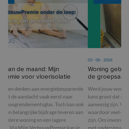
03 - 06 - 2026
17 -
Woning gebouwd vóór 2001? Ontdek
Wa
de groepsaankoop asbestattesten!
ee
de
Werd jouw woning gebouwd voor 2001? Dan is de
De 
kans groot dat er nog asbesthoudende materialen
met
ok
aanwezig zijn. Vaak zijn die niet meteen zichtbaar,
ook
an
waardoor veel eigenaars zich daar niet van bewust
nad
zijn. Om inwoners te helpen organiseert SOLVA,
dat
met ondersteuning van OVAM, een groepsaankoop
maa