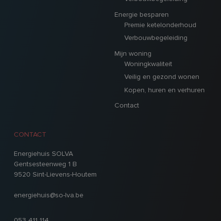
Energie besparen
Premie ketelonderhoud
Verbouwbegeleiding
Mijn woning
Woningkwaliteit
Veilig en gezond wonen
Kopen, huren en verhuren
Contact
CONTACT
Energiehuis SOLVA
Gentsesteenweg 1 B
9520 Sint-Lievens-Houtem
energiehuis@so-lva.be
053 411 114