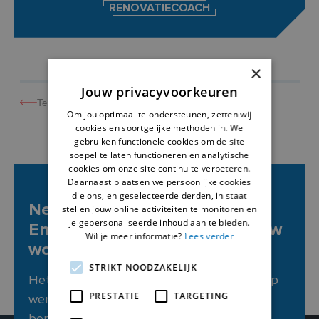
RENOVATIECOACH
×
Jouw privacyvoorkeuren
Terug naar overzicht
Om jou optimaal te ondersteunen, zetten wij
cookies en soortgelijke methoden in. We
gebruiken functionele cookies om de site
soepel te laten functioneren en analytische
cookies om onze site continu te verbeteren.
Daarnaast plaatsen we persoonlijke cookies
die ons, en geselecteerde derden, in staat
Neem contact op met
stellen jouw online activiteiten te monitoren en
je gepersonaliseerde inhoud aan te bieden.
Energiehuis SOLVA voor al jouw
Wil je meer informatie?
Lees verder
woon- en energievragen.
STRIKT NOODZAKELIJK
Het Energiehuis is telefonisch bereikbaar op
PRESTATIE
TARGETING
werkdagen tussen 9u en 12u30 en altijd
bereikbaar via mail.