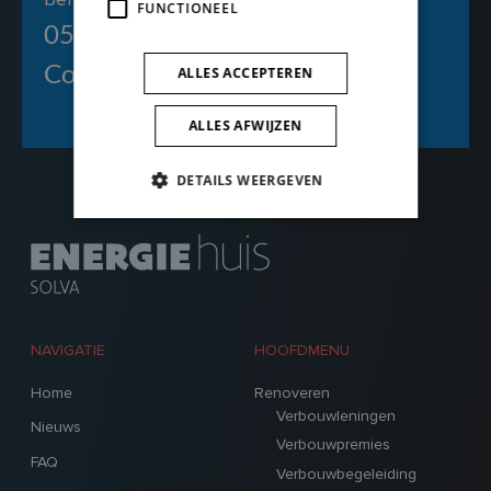
FUNCTIONEEL
053 411 114
Contacteer ons
ALLES ACCEPTEREN
ALLES AFWIJZEN
DETAILS WEERGEVEN
NAVIGATIE
HOOFDMENU
Home
Renoveren
Verbouwleningen
Nieuws
Verbouwpremies
FAQ
Verbouwbegeleiding