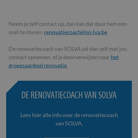
Neem je zelf contact op, dan kan dat door hem een
mail te sturen:
renovatiecoach@so-lva.be
De renovatiecoach van SOLVA zal dan zelf met jou
contact opnemen, of je doorverwijzen naar
het
groepsaanbod renovatie
.
DE RENOVATIECOACH VAN SOLVA
Lees hier alle info over de renovatiecoach
van SOLVA.