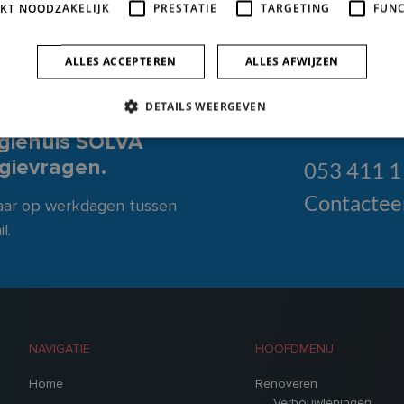
IKT NOODZAKELIJK
PRESTATIE
TARGETING
FUNC
ALLES ACCEPTEREN
ALLES AFWIJZEN
DETAILS WEERGEVEN
giehuis SOLVA
rgievragen.
053 411 
Contactee
baar op werkdagen tussen
l.
NAVIGATIE
HOOFDMENU
Home
Renoveren
Verbouwleningen