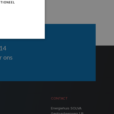
TIONEEL
114
r ons
CONTACT
Energiehuis SOLVA
Gentsesteenweg 1 B