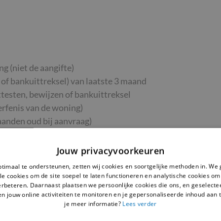
g (niet de aangifte)
 of bankuittreksel) van laatste 3 maand
ttesten, bewijzen of bankuittreksel
rfenis van de woning)
anden oud bij aanvraag)
iteit en evt. aardgas)
reenkomst of intentieverklaring
Jouw privacyvoorkeuren
timaal te ondersteunen, zetten wij cookies en soortgelijke methoden in. We
le cookies om de site soepel te laten functioneren en analytische cookies om
erbeteren. Daarnaast plaatsen we persoonlijke cookies die ons, en geselect
len jouw online activiteiten te monitoren en je gepersonaliseerde inhoud aan 
je meer informatie?
Lees verder