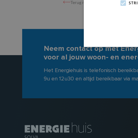
Terug naar overzicht
STR
Neem contact op met Ener
voor al jouw woon- en ene
Het Energiehuis is telefonisch bereik
9u en 12u30 en altijd bereikbaar via mai