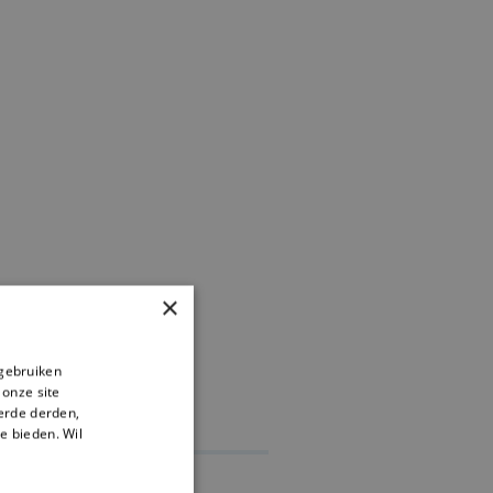
×
 gebruiken
 onze site
eerde derden,
te bieden. Wil