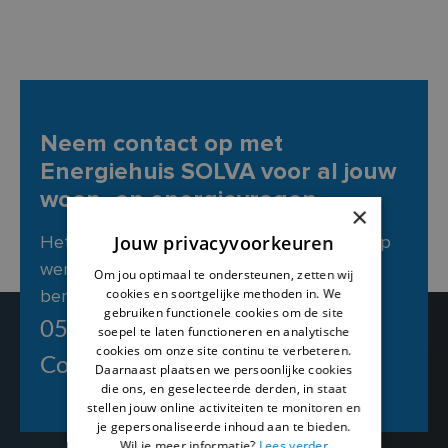
Neem contact op met
Energiehuis SOLVA voor al jouw
woon- en energievragen.
×
Het Energiehuis is telefonisch bereikbaar op
Jouw privacyvoorkeuren
werkdagen tussen 9u en 12u30 en altijd
Om jou optimaal te ondersteunen, zetten wij
bereikbaar via mail.
cookies en soortgelijke methoden in. We
gebruiken functionele cookies om de site
053 411 114
soepel te laten functioneren en analytische
cookies om onze site continu te verbeteren.
Contacteer ons
Daarnaast plaatsen we persoonlijke cookies
die ons, en geselecteerde derden, in staat
stellen jouw online activiteiten te monitoren en
je gepersonaliseerde inhoud aan te bieden.
Wil je meer informatie?
Lees verder