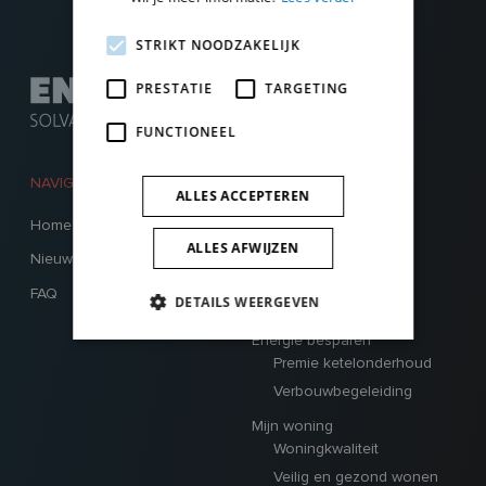
STRIKT NOODZAKELIJK
PRESTATIE
TARGETING
FUNCTIONEEL
NAVIGATIE
HOOFDMENU
ALLES ACCEPTEREN
Home
Renoveren
Verbouwleningen
ALLES AFWIJZEN
Nieuws
Verbouwpremies
FAQ
DETAILS WEERGEVEN
Verbouwbegeleiding
Energie besparen
Premie ketelonderhoud
Verbouwbegeleiding
Mijn woning
Woningkwaliteit
Veilig en gezond wonen