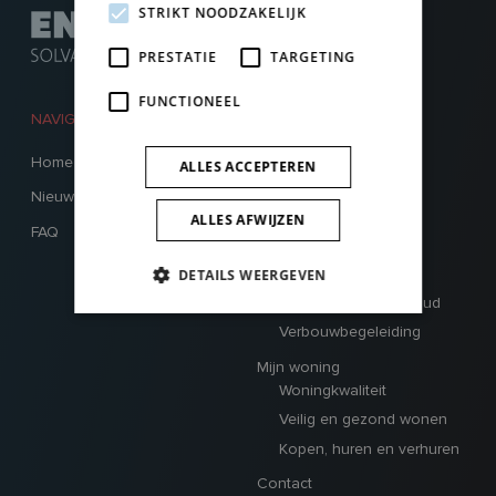
STRIKT NOODZAKELIJK
PRESTATIE
TARGETING
FUNCTIONEEL
NAVIGATIE
HOOFDMENU
Home
Renoveren
ALLES ACCEPTEREN
Verbouwleningen
Nieuws
Verbouwpremies
ALLES AFWIJZEN
FAQ
Verbouwbegeleiding
DETAILS WEERGEVEN
Energie besparen
Premie ketelonderhoud
Verbouwbegeleiding
Mijn woning
Woningkwaliteit
Veilig en gezond wonen
Kopen, huren en verhuren
Contact