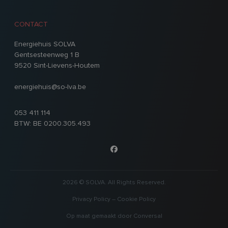
CONTACT
Energiehuis SOLVA
Gentsesteenweg 1 B
9520 Sint-Lievens-Houtem
energiehuis@so-lva.be
053 411 114
BTW: BE 0200.305.493
2026 © SOLVA. All Rights Reserved.
Privacy Policy
–
Cookie Policy
Op maat gemaakt door
Conversal